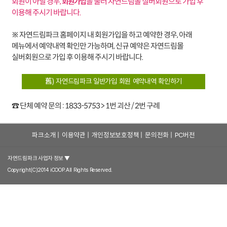
회원이 아닐 경우,
을 눌러 자연드림몰 실버회원으로 가입 후
회원가입
.
이용해 주시기 바랍니다.
괴산
구례
가나자와
※ 자연드림파크 홈페이지 내 회원가입을 하고 예약한 경우, 아래
괴
메뉴에서 예약내역 확인만 가능하며, 신규 예약은 자연드림몰
산
실버회원으로 가입 후 이용해 주시기 바랍니다.
조
자
물
꼼
舊) 자연드림파크 일반가입 회원 예약내역 확인하기
연
락
지
로
드
(
락
움
☎️ 단체 예약 문의 : 1833-5753 > 1번 괴산 / 2번 구례
로
림
쿠
(
호
움
로
파
파크소개
|
이용약관
|
개인정보보호정책
|
문의전화
|
PC버전
킹
공
텔
호
움
공
크
클
예
괴
텔
호
유
괴
자연드림파크 사업자 정보 ▼
소
래
클
산
괴
텔
주
짜
고
Copyright(C)2014 iCOOP.All Rights Reserved.
개
스
래
1
산
괴
방
루
깃
비
)
스
관
2
산
(
길
어
우
)
관
3
중
(
락
당
면