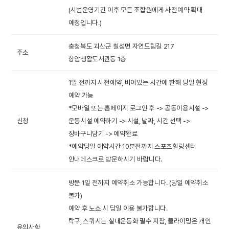
당
기
페
연
스
(시범운영기간 이후 모든 조합원에게 사전예약 확대
)
집
예정입니다.)
밀
드
포
봄
)
리
림
츠
여
스
충청북도 괴산군 칠성면 자연드림길 217
주소
레
식
힐
름
테
베
항암생활도서관동 1층
스
탁
링
가
이
이
세
토
1일 전까지 사전예약, 비어있는 시간에 한해 당일 현장
센
을
크
커
이
괴
예약 가능
랑
터
겨
하
리
프
산
인
*모바일 또는 홈페이지 로그인 후 -> 공동이용시설 ->
)
울
우
카
넷
극
투
림
신청
운동시설 예약하기 -> 시설, 날짜, 시간 선택 ->
스
페
홀
장
더
프
운
장바구니담기 -> 예약완료
(
(
뷰
세
동
도
*예약당일 예약시간 10분전까지 스포츠힐링센터
회
안내데스크로 방문하시기 바랍니다.
영
티
신
시
서
도
의
화
설
관
서
고
방문 1일 전까지 예약취소 가능합니다. (당일 예약취소
실
관
관
래
인
불가)
)
)
회
고
근
찾
예약 후 노쇼 시 당일 이용 불가합니다.
의
래
탁구, 스쿼시는 실내운동화 필수 지참, 클라이밍은 개인
관
아
유의사항
☎ 괴산/구례