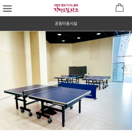
공동이용시설
로
그
인
후
이
용
바
랍
니
다