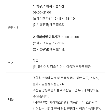
.
1. 탁구, 스쿼시 이용시간
괴산
구례
가나자와
09:00~21:00
(브레이크 타임) 12~13시, 18~19시
괴
(정기휴무일) 매주 월요일
산
조
운영시간
자
물
꼼
2. 클라이밍 이용시간
09:00~18:00
연
락
지
로
(브레이크 타임) 12~13시
드
(
락
움
로
(정기휴무일) 매주 월요일
림
쿠
(
호
움
로
무료
파
킹
공
텔
호
움
가격
공
(단, 클라이밍 강습 참여 시 이용자 부담금 있음)
크
클
예
괴
텔
호
유
괴
소
래
클
산
괴
텔
주
짜
조합원분들의 암 예방 운동을 돕기 위한 탁구, 스쿼시,
고
개
스
클라이밍 운동시설입니다.
래
1
산
괴
방
루
깃
비
조합원 공동이용시설로 조합원이면 누구나 이용하실
)
스
관
2
산
(
길
어
우
수 있습니다.
)
관
3
중
내용
(
락
당
면
*사전예약은 기여자조합원만 가능합니다. 조합원은
관
식
고
(
탕
장
자
비어있는 시간에 한해 당일 현장에서 이용 가능합니다.