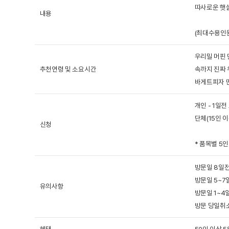
실
광
오
따사로운 햇살
1833-
내용
명
시
5753
(최대수용인원
소
는
☎ 가나자와
길
1577-
우리밀 머핀 
(
추천연령 및 소요시간
속까지 진짜 
6009
괴
바게트피자 만
산
로그인
HOME
개인 - 1일
)
단체(15인 이
신청
* 품목별 5
방문일 8일
방문일 5~
유의사항
방문일 1~
방문 당일취