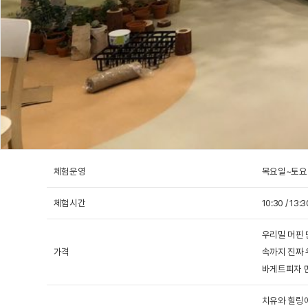
당
기
페
연
스
)
집
밀
드
포
봄
)
리
림
츠
여
스
레
식
힐
름
테
베
스
탁
링
가
이
이
세
토
센
을
크
커
이
괴
랑
터
겨
하
리
프
산
인
)
울
우
카
넷
극
투
림
체험운영
목요일~토요
스
페
홀
장
더
프
운
(
(
뷰
세
동
도
체험시간
10:30 / 13:3
회
영
티
신
시
서
도
의
화
우리밀 머핀 
설
관
서
고
가격
속까지 진짜 
실
관
관
래
인
바게트피자 만
)
)
회
고
근
찾
의
래
관
아
치유와 힐링에
☎ 괴산/구례