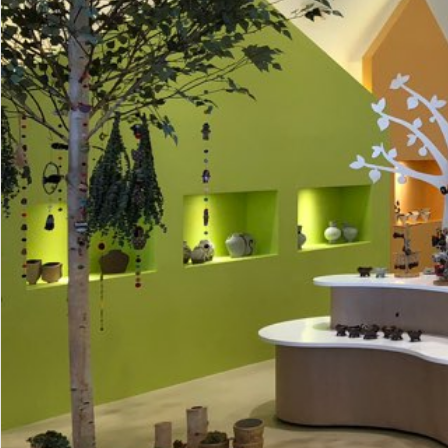
.
괴산
구례
가나자와
괴
산
조
자
물
꼼
연
락
지
로
드
(
락
움
로
림
쿠
(
호
움
로
파
킹
공
텔
호
움
공
크
클
예
괴
텔
호
유
괴
소
래
클
산
괴
텔
주
짜
고
개
스
래
1
산
괴
방
루
깃
비
)
스
관
2
산
(
길
어
우
)
관
3
중
(
락
당
면
관
식
고
(
탕
장
자