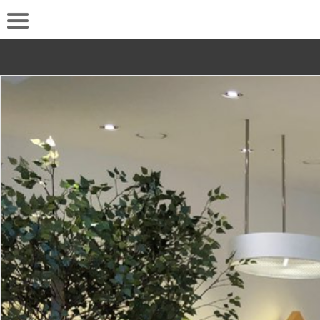
로
그
인
후
이
용
바
랍
니
다