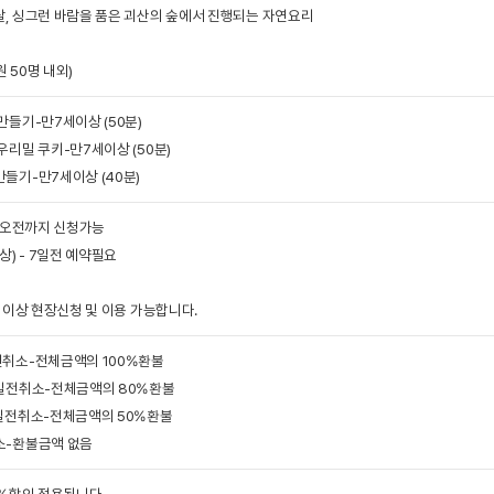
, 싱그런 바람을 품은 괴산의 숲에서 진행되는 자연요리
 50명 내외)
만들기-만7세이상 (50분)
우리밀 쿠키-만7세이상 (50분)
들기-만7세이상 (40분)
전 오전까지 신청가능
상) - 7일전 예약필요
인 이상 현장신청 및 이용 가능합니다.
전취소-전체금액의 100%환불
7일전취소-전체금액의 80%환불
4일전취소-전체금액의 50%환불
소-환불금액 없음