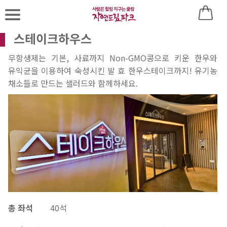
스테이크하우스
로
무항생제는 기본, 사료까지 Non-GMO콩으로 키운 한우와
유익균을 이용하여 숙성시킨 발 효 한우스테이크까지! 유기농
그
채소들로 만드는 샐러드와 함께하세요.
인
후
이
용
바
랍
니
총 좌석
40석
다