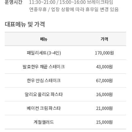
운영시간
11:30~21:00 / 15:00~16:00 브레이크타임
.
연중무휴 / 업장 상황에 따라 휴무일 변경 있음
괴산
구례
가나자와
대표메뉴 및 가격
괴
산
조
메뉴
가격
자
물
꼼
연
락
지
로
패밀리세트(3~4인)
170,000원
드
(
락
움
로
발효한우 채끝 스테이크
43,000원
림
쿠
(
호
움
로
파
킹
공
텔
호
움
공
한우 안심 스테이크
67,000원
크
클
예
괴
텔
호
유
괴
소
래
클
산
괴
텔
주
알리오 올리오 파스타
16,000원
짜
고
개
스
래
1
산
괴
방
루
깃
비
베이컨 크림 파스타
21,000원
)
스
관
2
산
(
길
어
우
)
관
3
중
(
락
당
면
계절샐러드
15,000원
관
식
고
(
탕
장
자