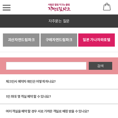
자주묻는 질문
로
그
괴산자연드림파크
구례자연드림파크
일본 가나자와호텔
인
후
이
검색
용
체크인시 예약자 확인은 어떻게 하나요?
바
랍
1인 최대 몇 객실 예약 할 수 있나요?
니
다
여러 객실을 예약 할 경우 서로 가까운 객실로 배정 받을 수 있나요?