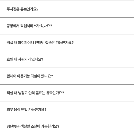
관
식
고
(
탕
장
자
주차장은 유료인가요?
당
기
페
연
스
)
집
밀
드
포
봄
공항에서 픽업서비스가 있나요?
)
리
림
츠
여
스
레
식
힐
름
테
객실 내 와이파이나 인터넷 접속은 가능한가요?
베
스
탁
링
가
이
이
세
토
호텔 내 자판기가 있나요?
센
을
크
커
이
괴
랑
터
겨
하
리
프
산
인
휠체어 이용가능 객실이 있나요?
)
울
우
카
넷
극
투
림
스
페
홀
장
더
프
운
객실 내 냉장고 안의 음료는 유료인가요?
(
(
뷰
세
동
도
회
영
티
신
시
서
외부 음식 반입 가능한가요?
도
의
화
설
관
서
고
냉난방은 객실별 조절이 가능한가요?
실
관
관
래
인