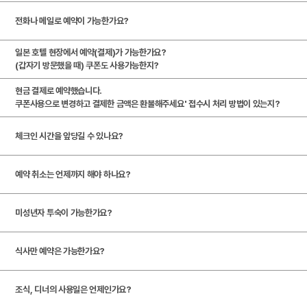
.
전화나 메일로 예약이 가능한가요?
괴산
구례
가나자와
일본 호텔 현장에서 예약(결제)가 가능한가요?
괴
(갑자기 방문했을 때) 쿠폰도 사용가능한지?
산
조
현금 결제로 예약했습니다.
자
물
꼼
쿠폰사용으로 변경하고 결제한 금액은 환불해주세요' 접수시 처리 방법이 있는지?
연
락
지
로
체크인 시간을 앞당길 수 있나요?
드
(
락
움
로
림
쿠
(
호
움
로
예약 취소는 언제까지 해야 하나요?
파
킹
공
텔
호
움
공
크
클
예
괴
텔
호
유
괴
미성년자 투숙이 가능한가요?
소
래
클
산
괴
텔
주
짜
고
개
스
래
1
산
괴
방
루
깃
식사만 예약은 가능한가요?
비
)
스
관
2
산
(
길
어
우
)
조식, 디너의 사용일은 언제인가요?
관
3
중
(
락
당
면