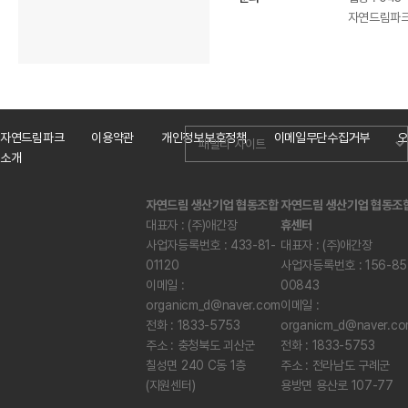
자연드림파크 
자연드림파크
이용약관
개인정보보호정책
이메일무단수집거부
오
소개
자연드림 생산기업 협동조합
자연드림 생산기업 협동조
대표자 : (주)애간장
휴센터
사업자등록번호 : 433-81-
대표자 : (주)애간장
01120
사업자등록번호 : 156-85
이메일 :
00843
organicm_d@naver.com
이메일 :
전화 : 1833-5753
organicm_d@naver.c
주소 : 충청북도 괴산군
전화 : 1833-5753
칠성면 240 C동 1층
주소 : 전라남도 구례군
(지원센터)
용방면 용산로 107-77