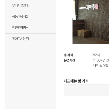
부대시설안내
공동이용시설
인근관광명소
찾아오시는 길
총 좌석
82석
운영시간
11:00~21
매주 월요일 
대표메뉴 및 가격