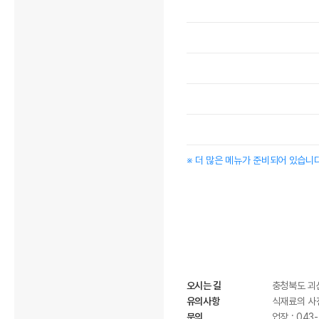
※ 더 많은 메뉴가 준비되어 있습니
오시는 길
충청북도 괴산
유의사항
식재료의 사전
문의
업장 : 043