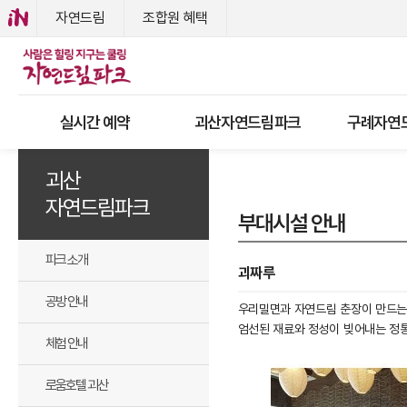
자연드림
조합원 혜택
실시간 예약
괴산자연드림파크
구례자연
괴산
자연드림파크
부대시설 안내
파크 소개
괴짜루
공방 안내
우리밀면과 자연드림 춘장이 만드는 
엄선된 재료와 정성이 빚어내는 정통
체험 안내
로움호텔 괴산