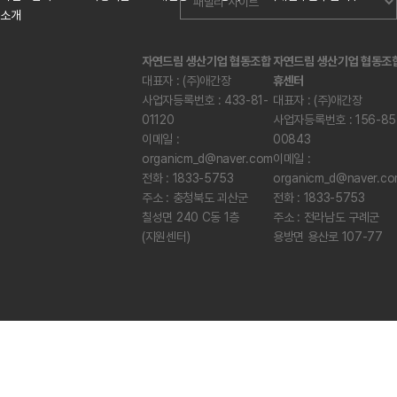
소개
자연드림 생산기업 협동조합
자연드림 생산기업 협동조
대표자 : (주)애간장
휴센터
사업자등록번호 : 433-81-
대표자 : (주)애간장
01120
사업자등록번호 : 156-85
이메일 :
00843
organicm_d@naver.com
이메일 :
전화 : 1833-5753
organicm_d@naver.c
주소 : 충청북도 괴산군
전화 : 1833-5753
칠성면 240 C동 1층
주소 : 전라남도 구례군
(지원센터)
용방면 용산로 107-77