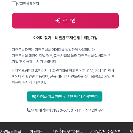
로그인상태유지
로그인
아이디 찾기
|
비밀번호 재설정
|
회원가입
자연드림파크는 자연드림몰 아이디를 동일하게 사용합니다.
자연드림몰 회원이 아닐 경우, 회원가입을 눌러 자연드림몰 실버회원으로
가입 후 이용해 주시기 바랍니다.
※ 자연드림파크 홈페이지 내 회원가입을 하고 예약한 경우, 아래 메뉴에서
예약내역 확인만 가능하며, 신규 예약은 자연드림몰 실버회원으로 가입 후
이용해 주시기 바랍니다.
舊) 자연드림파크 일반가입 회원 예약내역 확인하기
단체 예약문의 : 1833-5753 > 1번 괴산 / 2번 구례
자연드림파크
이용약관
개인정보보호정책
이메일무단수집거부
오