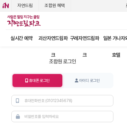
자연드림
조합원 혜택
실시간 예약
괴산자연드림파
구례자연드림파
일본 가나자
크
크
호텔
휴대폰 로그인
아이디 로그인