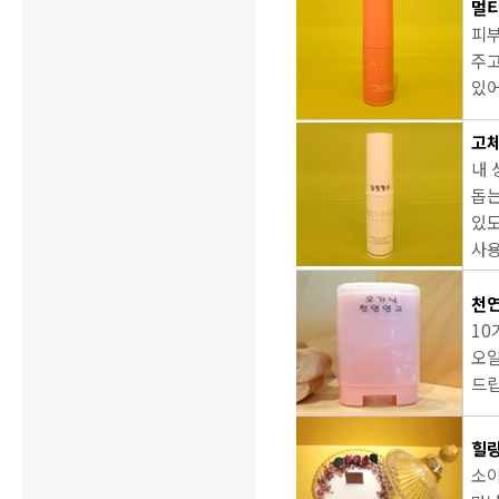
멀티
피부
주고
있어
고체
내 
돕는
있도
사용
천연
10
오일
드립
힐링
소이