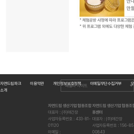
만나
만들
* 체험공방 사정에 따라 프로그램은
* 위 프로그램 외에도 다양한 체험
자연드림파크
이용약관
개인정보보호정책
이메일무단수집거부
오
소개
자연드림 생산기업 협동조합
자연드림 생산기업 협동조
대표자 : (주)애간장
휴센터
사업자등록번호 : 433-81-
대표자 : (주)애간장
01120
사업자등록번호 : 156-85
이메일 :
00843