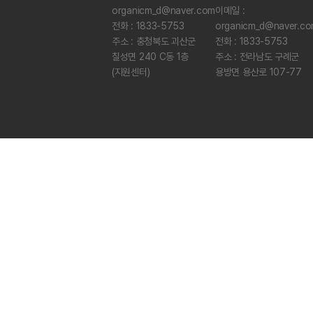
organicm_d@naver.com
이메일 :
전화 : 1833-5753
organicm_d@naver.c
주소 : 충청북도 괴산군
전화 : 1833-5753
칠성면 240 C동 1층
주소 : 전라남도 구례군
(지원센터)
용방면 용산로 107-77