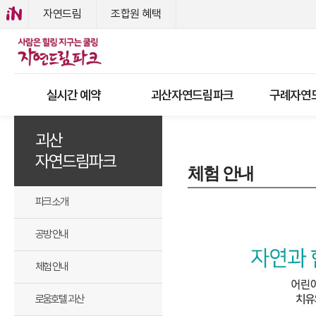
자연드림
조합원 혜택
실시간 예약
괴산자연드림파크
구례자연
괴산
자연드림파크
체험 안내
파크 소개
공방 안내
체험 안내
로움호텔 괴산