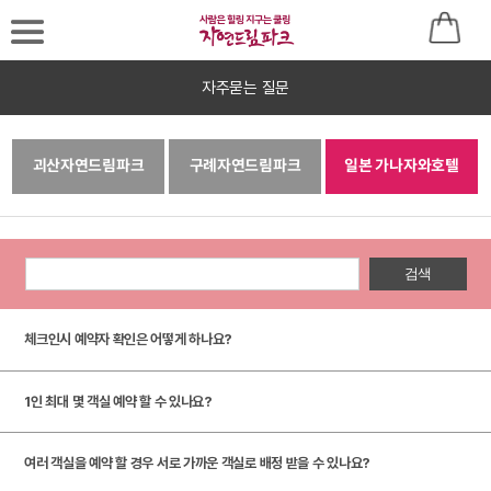
자주묻는 질문
로
그
괴산자연드림파크
구례자연드림파크
일본 가나자와호텔
인
후
이
검색
용
체크인시 예약자 확인은 어떻게 하나요?
바
랍
1인 최대 몇 객실 예약 할 수 있나요?
니
다
여러 객실을 예약 할 경우 서로 가까운 객실로 배정 받을 수 있나요?