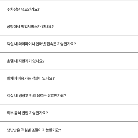
관
식
고
(
탕
장
자
주차장은 유료인가요?
당
기
페
연
스
)
집
밀
드
포
봄
공항에서 픽업서비스가 있나요?
)
리
림
츠
여
스
레
식
힐
름
테
객실 내 와이파이나 인터넷 접속은 가능한가요?
베
스
탁
링
가
이
이
세
토
호텔 내 자판기가 있나요?
센
을
크
커
이
괴
랑
터
겨
하
리
프
산
인
휠체어 이용가능 객실이 있나요?
)
울
우
카
넷
극
투
림
스
페
홀
장
더
프
운
객실 내 냉장고 안의 음료는 유료인가요?
(
(
뷰
세
동
도
회
영
티
신
시
서
외부 음식 반입 가능한가요?
도
의
화
설
관
서
고
냉난방은 객실별 조절이 가능한가요?
실
관
관
래
인