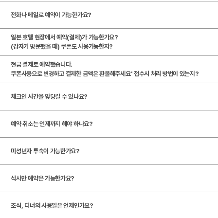
.
전화나 메일로 예약이 가능한가요?
괴산
구례
가나자와
일본 호텔 현장에서 예약(결제)가 가능한가요?
괴
(갑자기 방문했을 때) 쿠폰도 사용가능한지?
산
조
현금 결제로 예약했습니다.
자
물
꼼
쿠폰사용으로 변경하고 결제한 금액은 환불해주세요' 접수시 처리 방법이 있는지?
연
락
지
로
체크인 시간을 앞당길 수 있나요?
드
(
락
움
로
림
쿠
(
호
움
로
예약 취소는 언제까지 해야 하나요?
파
킹
공
텔
호
움
공
크
클
예
괴
텔
호
유
괴
미성년자 투숙이 가능한가요?
소
래
클
산
괴
텔
주
짜
고
개
스
래
1
산
괴
방
루
깃
식사만 예약은 가능한가요?
비
)
스
관
2
산
(
길
어
우
)
조식, 디너의 사용일은 언제인가요?
관
3
중
(
락
당
면