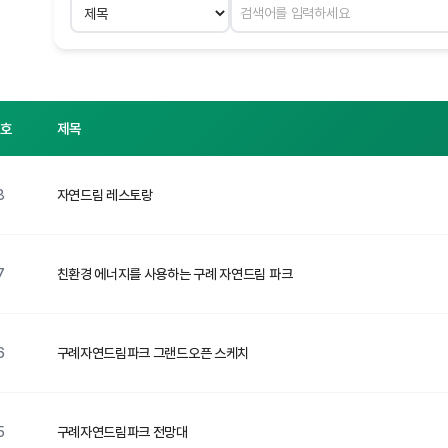
검색 분야
검색어 입력
번호
제목
8
자연드림 레스토랑
7
친환경 에너지를 사용하는 구례 자연드림 파크
6
구례자연드림파크 그랜드오픈 스케치
5
구례자연드림파크 전망대