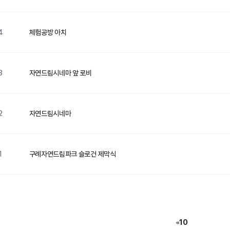
4
체험공방 아치
3
자연드림시네마 앞 로비
2
자연드림시네마
1
구례자연드림파크 슬로건 제막식
10