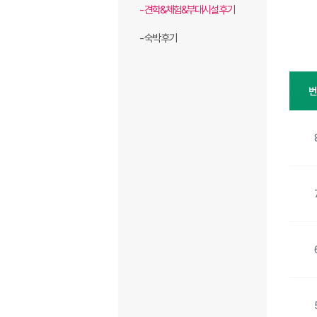
- 견학&체험&부대시설 후기
- 숙박 후기