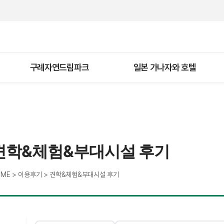
구례자연드림파크
일본 가나자와 호텔
견학&체험&부대시설 후기
>
>
OME
이용후기
견학&체험&부대시설 후기