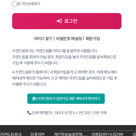
로그인상태유지
로그인
아이디 찾기
|
비밀번호 재설정
|
회원가입
자연드림파크는 자연드림몰 아이디를 동일하게 사용합니다.
자연드림몰 회원이 아닐 경우, 회원가입을 눌러 자연드림몰 실버회원으로
가입 후 이용해 주시기 바랍니다.
※ 자연드림파크 홈페이지 내 회원가입을 하고 예약한 경우, 아래 메뉴에서
예약내역 확인만 가능하며, 신규 예약은 자연드림몰 실버회원으로 가입 후
이용해 주시기 바랍니다.
舊) 자연드림파크 일반가입 회원 예약내역 확인하기
단체 예약문의 : 1833-5753 > 1번 괴산 / 2번 구례
자연드림파크
이용약관
개인정보보호정책
이메일무단수집거부
오