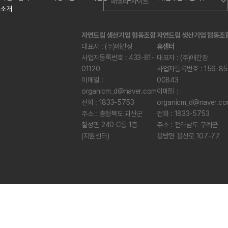
소개
자연드림 생산기업 협동조합
자연드림 생산기업 협동조
대표자 : (주)애간장
휴센터
사업자등록번호 : 433-81-
대표자 : (주)애간장
01120
사업자등록번호 : 156-85
이메일 :
00843
organicm_d@naver.com
이메일 :
전화 : 1833-5753
organicm_d@naver.c
주소 : 충청북도 괴산군
전화 : 1833-5753
칠성면 240 C동 1층
주소 : 전라남도 구례군
(지원센터)
용방면 용산로 107-77