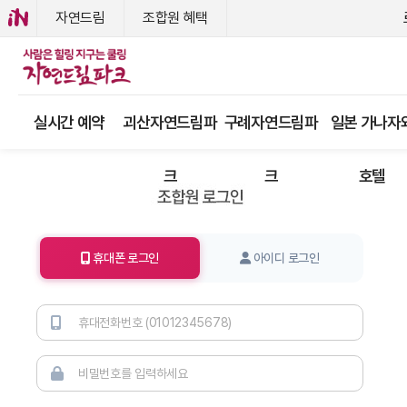
자연드림
조합원 혜택
실시간 예약
괴산자연드림파
구례자연드림파
일본 가나자
크
크
호텔
휴대폰 로그인
아이디 로그인