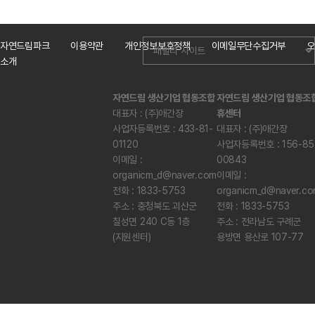
자연드림파크
이용약관
개인정보보호정책
이메일무단수집거부
오
소개
자연드림 생산기업 협동조합
자연드림 생산기업 협동조
대표자 : (주)애간장
휴센터
사업자등록번호 : 433-81-
대표자 : (주)애간장
01120
사업자등록번호 : 156-85
이메일 :
00843
organicm_d@naver.com
이메일 :
전화 : 1833-5753
organicm_d@naver.c
주소 : 충청북도 괴산군
전화 : 1833-5753
칠성면 240 C동 1층
주소 : 전라남도 구례군
(지원센터)
용방면 용산로 107-77