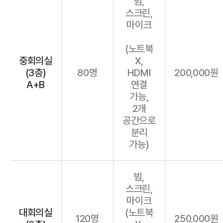
빔,
스크린,
마이크
(노트북
중회의실
X,
(3층)
80명
HDMI
200,000원
A+B
연결
가능,
2개
공간으로
분리
가능)
빔,
스크린,
마이크
대회의실
(노트북
120명
250,000원