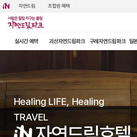
자연드림
조합원 혜택
실시간 예약
괴산자연드림파크
구례자연드림파크
일본
Healing LIFE, Healing
TRAVEL
자연드림호텔