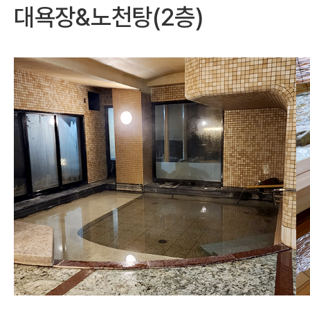
대욕장&노천탕(2층)