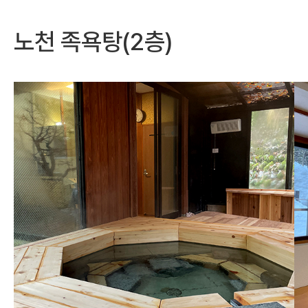
노천 족욕탕(2층)