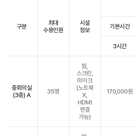
최대
시설
구분
기본시간
수용인원
정보
3시간
빔,
스크린,
마이크
중회의실
(노트북
35명
170,000원
(3층) A
X,
HDMI
연결
가능)