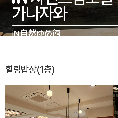
가나자와
iN自然ゆめ館
힐링밥상(1층)