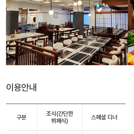
이용안내
조식(간단한
구분
스페셜 디너
뷔페식)