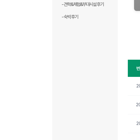
- 견학&체험&부대시설 후기
- 숙박 후기
2
2
2