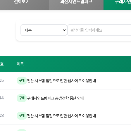
전체보기
괴산자연드림파크
구례자연
검색 분야
검색어 입력
번호
제목
05
전산 시스템 점검으로 인한 웹사이트 이용안내
구례
04
구레자연드림파크 공방견학 중단 안내
구례
03
전산 시스템 점검으로 인한 웹사이트 이용안내
구례