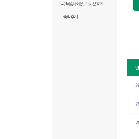
- 견학&체험&부대시설 후기
- 숙박 후기
2
2
2