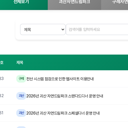
전체보기
괴산자연드림파크
구례자연
검색 분야
검색어 입력
번호
제목
83
전산 시스템 점검으로 인한 웹사이트 이용안내
구례
82
2026년 괴산 자연드림파크 스탠다드디너 운영 안내
괴산
81
2026년 괴산 자연드림파크 스페셜디너 운영 안내
괴산