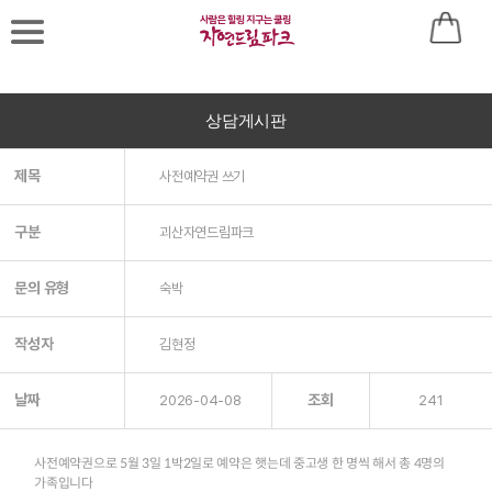
로
상담게시판
그
제목
사전예약권 쓰기
인
후
구분
괴산자연드림파크
이
문의 유형
숙박
용
작성자
김현정
바
랍
날짜
조회
2026-04-08
241
니
다
사전예약권으로 5월 3일 1박2일로 예약은 햇는데 중고생 한 명씩 해서 총 4명의
가족입니다