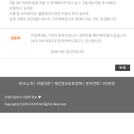
.
5월 3일 저녁에 밥을 먹을 수 있게패키지 하고 싶고 5월 4일 아침 조식4명도
포함하고 싶은데
괴산
구례
가나자와
도통 잘 모르겠어요 볼링장과수영장 이용도 하고 싶어요
당일 구매도 있던걸로 아는데 사전예약금으로 결제가 되는 지도 궁금합니다
괴
산
조
안녕하세요. 자연드림파크입니다. 예약건을 확인해야 할거 같습니다.
전유하
043-760-4301로 문의부탁드립니다. 감사합니다.
자
물
꼼
연
2026-04-18 19:42:30
락
지
로
드
(
락
움
로
림
쿠
(
호
움
로
파
킹
공
텔
호
움
공
파크소개
|
이용약관
|
개인정보보호정책
|
문의전화
|
PC버전
크
클
예
괴
텔
호
유
괴
자연드림파크 사업자 정보 ▼
소
래
클
산
괴
텔
주
짜
고
Copyright(C)2014 iCOOP.All Rights Reserved.
개
스
래
1
산
괴
방
루
깃
비
)
스
관
2
산
(
길
어
우
)
관
3
중
(
락
당
면