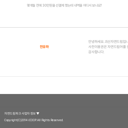
.
몇개월 전에 30만원을 선결제 했는데 내역을 어디서 보나요?
괴산
구례
가나자와
괴
산
조
자
물
꼼
안녕하세요.괴산자연드림입니
전유하
사전이용권은 자연드림어플 
연
락
지
로
감사합니다.
드
(
락
움
로
림
쿠
(
호
움
로
파
킹
공
텔
호
움
공
크
클
예
괴
텔
호
유
괴
소
래
클
산
괴
텔
주
짜
고
개
스
래
1
산
괴
방
루
깃
비
)
스
관
2
산
(
길
어
자연드림파크 사업자 정보 ▼
우
Copyright(C)2014 iCOOP.All Rights Reserved.
)
관
3
중
(
락
당
면