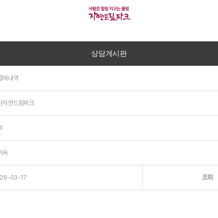
상담게시판
결재내역
산자연드림파크
박
미숙
조회
26-03-17