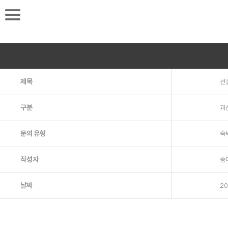
로
그
제목
선
인
후
구분
괴
이
문의 유형
숙
용
작성자
송
바
랍
날짜
20
니
다