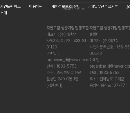
자연드림파크
이용약관
개인정보보호정책
이메일무단수집거부
오
소개
자연드림 생산기업 협동조합
자연드림 생산기업 협동조
대표자 : (주)애간장
휴센터
사업자등록번호 : 433-81-
대표자 : (주)애간장
01120
사업자등록번호 : 156-85
이메일 :
00843
organicm_d@naver.com
이메일 :
전화 : 1833-5753
organicm_d@naver.c
주소 : 충청북도 괴산군
전화 : 1833-5753
칠성면 240 C동 1층
주소 : 전라남도 구례군
(지원센터)
용방면 용산로 107-77