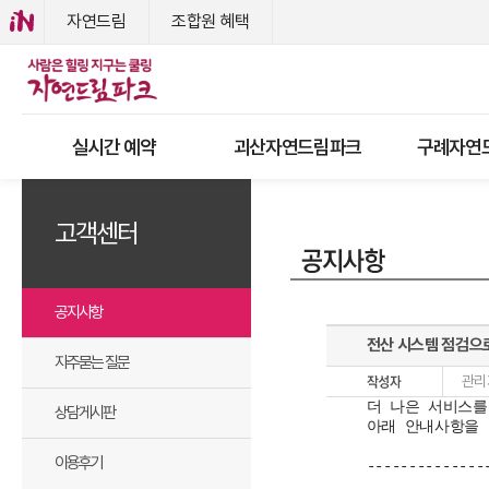
자연드림
조합원 혜택
실시간 예약
괴산자연드림파크
구례자연
고객센터
공지사항
전산 시스템 점검으
자주묻는 질문
관리
더 나은 서비스를
상담게시판
아래 안내사항을 
이용후기
-------------