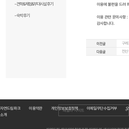
- 견학&체험&부대시설 후기
이용에 불편을 드려 
- 숙박 후기
이용 관련 문의사항 : 
감사합니다.
구례
전산
자연드림파크
이용약관
개인정보보호정책
이메일무단수집거부
오
소개