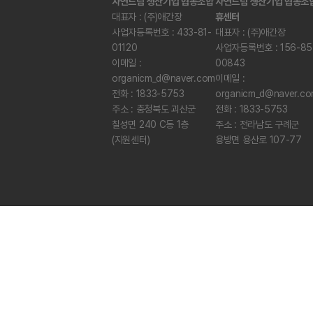
자연드림 생산기업 협동조합
자연드림 생산기업 협동조
대표자 : (주)애간장
휴센터
사업자등록번호 : 433-81-
대표자 : (주)애간장
01120
사업자등록번호 : 156-85
이메일 :
00843
organicm_d@naver.com
이메일 :
전화 : 1833-5753
organicm_d@naver.c
주소 : 충청북도 괴산군
전화 : 1833-5753
칠성면 240 C동 1층
주소 : 전라남도 구례군
(지원센터)
용방면 용산로 107-77