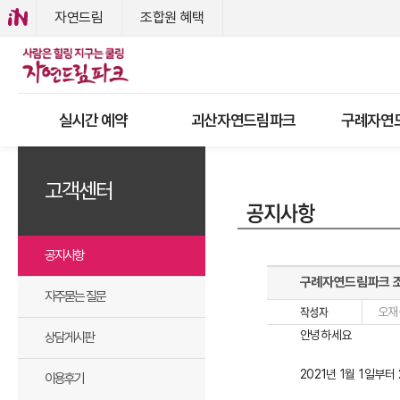
자연드림
조합원 혜택
실시간 예약
괴산자연드림파크
구례자연
고객센터
공지사항
구례자연드림파크 조
자주묻는 질문
오재
안녕하세요
상담게시판
2021년 1월 1일
이용후기