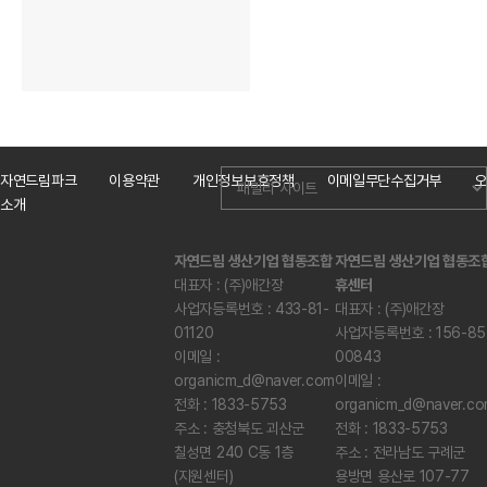
자연드림파크
이용약관
개인정보보호정책
이메일무단수집거부
오
소개
자연드림 생산기업 협동조합
자연드림 생산기업 협동조
대표자 : (주)애간장
휴센터
사업자등록번호 : 433-81-
대표자 : (주)애간장
01120
사업자등록번호 : 156-85
이메일 :
00843
organicm_d@naver.com
이메일 :
전화 : 1833-5753
organicm_d@naver.c
주소 : 충청북도 괴산군
전화 : 1833-5753
칠성면 240 C동 1층
주소 : 전라남도 구례군
(지원센터)
용방면 용산로 107-77