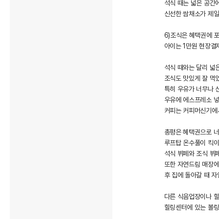
석식 때는 넓은 공간
신선한 쌈채소가 제일
6)조식은 혜택권에 
아이는 1만원 현장결제
석식 때와는 달리 넓
조식도 맛있게 잘 먹
특히 우유가 너무나 
우유에 에스프레소 넣
커피는 커피머신기에서
총평은 혜택권으로 너
루프탑 온수풀이 킥이
석식 뷔페와 조식 뷔
또한 자연드림 매장에
후 집에 돌아갈 때 
다른 식음업장이나 
힐링센터에 있는 볼링