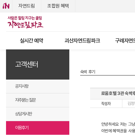
자연드림
조합원 혜택
실시간 예약
괴산자연드림파크
구례자연
고객센터
숙박 후기
공지사항
로움호텔 3관 숙박후
자주묻는 질문
김정
상담게시판
안녕하세요 저는 그냥
이용후기
이번에 혜택권을 사용