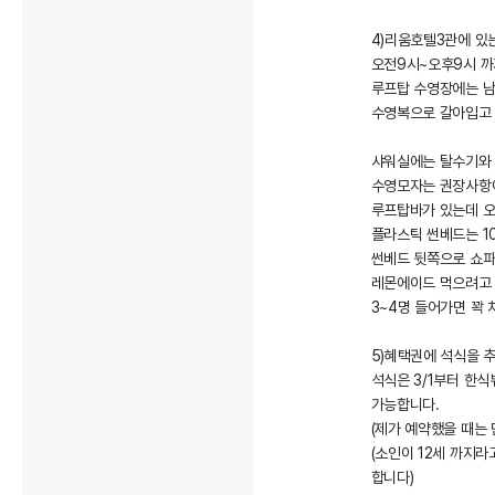
4)리움호텔3관에 있
오전9시~오후9시 까지
루프탑 수영장에는 남
수영복으로 갈아입고 
샤워실에는 탈수기와 
수영모자는 권장사항이
루프탑바가 있는데 
플라스틱 썬베드는 1
썬베드 뒷쪽으로 쇼파
레몬에이드 먹으려고 
3~4명 들어가면 꽉
5)혜택권에 석식을 
석식은 3/1부터 한식
가능합니다.
(제가 예약했을 때는 단
(소인이 12세 까지
합니다)