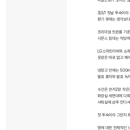
비밀번호가 오지는 않
3)3/1 첫날 투숙이
환기 후에는 생각보다
프리미엄 트윈룸 기준
시몬스 침대는 적당히
LG스마트티비와 쇼
옷장은 따로 없고 헤
냉장고 안에는 500m
발효 홍차와 발효 녹
수건은 큰거2장 작은
화장실 세면대에 다회
샤워실에 샴푸 컨디
첫 투숙이라 그런지 
방에 대한 전체적인 