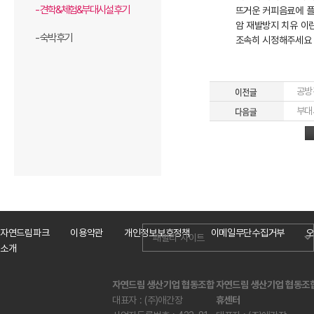
- 견학&체험&부대시설 후기
뜨거운 커피음료에 
암 재발방지 치유 이
- 숙박 후기
조속히 시정해주세요
공방
부대
자연드림파크
이용약관
개인정보보호정책
이메일무단수집거부
오
소개
자연드림 생산기업 협동조합
자연드림 생산기업 협동조
대표자 : (주)애간장
휴센터