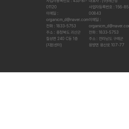
사업자등록번호 : 433-81-
대표자 : (주)애간장
01120
사업자등록번호 : 156-85
이메일 :
00843
organicm_d@naver.com
이메일 :
전화 : 1833-5753
organicm_d@naver.c
주소 : 충청북도 괴산군
전화 : 1833-5753
칠성면 240 C동 1층
주소 : 전라남도 구례군
(지원센터)
용방면 용산로 107-77