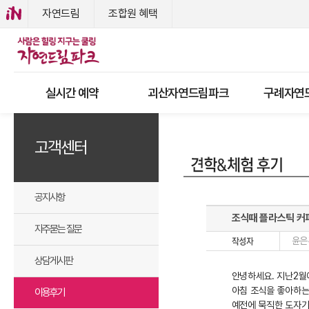
자연드림
조합원 혜택
실시간 예약
괴산자연드림파크
구례자연
고객센터
공지사항
조식때 플라스틱 커
자주묻는 질문
윤은
상담게시판
안녕하세요. 지난2월
아침 조식을 좋아하는
이용후기
예전에 묵직한 도자기