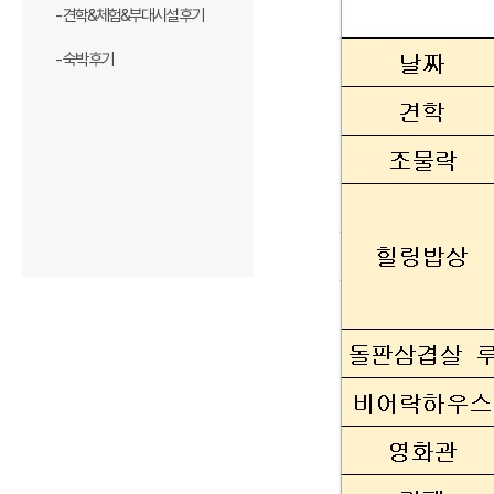
- 견학&체험&부대시설 후기
- 숙박 후기