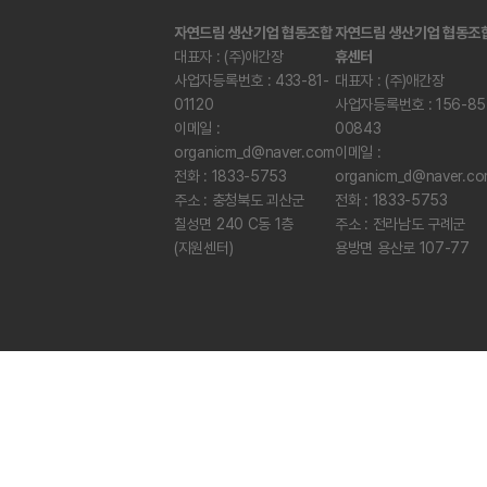
자연드림 생산기업 협동조합
자연드림 생산기업 협동조
대표자 : (주)애간장
휴센터
사업자등록번호 : 433-81-
대표자 : (주)애간장
01120
사업자등록번호 : 156-85
이메일 :
00843
organicm_d@naver.com
이메일 :
전화 : 1833-5753
organicm_d@naver.c
주소 : 충청북도 괴산군
전화 : 1833-5753
칠성면 240 C동 1층
주소 : 전라남도 구례군
(지원센터)
용방면 용산로 107-77