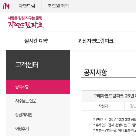
자연드림
조합원 혜택
실시간 예약
괴산자연드림파크
고객센터
공지사항
구례자연드림파크 25년 
자주묻는 질문
김
상담게시판
* 연휴기간: 25년 10월 3일 금
* 휴무없이 전체 운영하는 곳: 
이용후기
* 부분운영하는곳: 아래 표를 